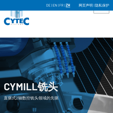
DE
EN
FR
ZH
网页声明
隐私保护
CYMILL铣头
直驱式2轴数控铣头领域的先驱