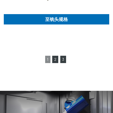
至铣头规格
1
2
3