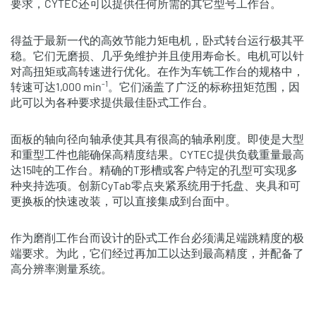
要求，CYTEC还可以提供任何所需的其它型号工作台。
得益于最新一代的高效节能力矩电机，卧式转台运行极其平
稳。它们无磨损、几乎免维护并且使用寿命长。电机可以针
对高扭矩或高转速进行优化。在作为车铣工作台的规格中，
-1
转速可达1,000 min
。它们涵盖了广泛的标称扭矩范围，因
此可以为各种要求提供最佳卧式工作台。
面板的轴向径向轴承使其具有很高的轴承刚度。即使是大型
和重型工件也能确保高精度结果。CYTEC提供负载重量最高
达15吨的工作台。精确的T形槽或客户特定的孔型可实现多
种夹持选项。创新CyTab零点夹紧系统用于托盘、夹具和可
更换板的快速改装，可以直接集成到台面中。
作为磨削工作台而设计的卧式工作台必须满足端跳精度的极
端要求。为此，它们经过再加工以达到最高精度，并配备了
高分辨率测量系统。