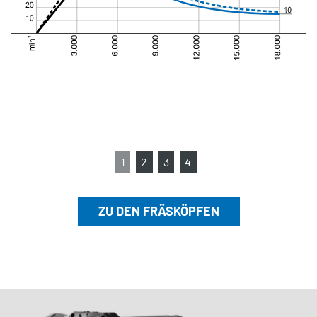
1
2
3
4
ZU DEN FRÄSKÖPFEN