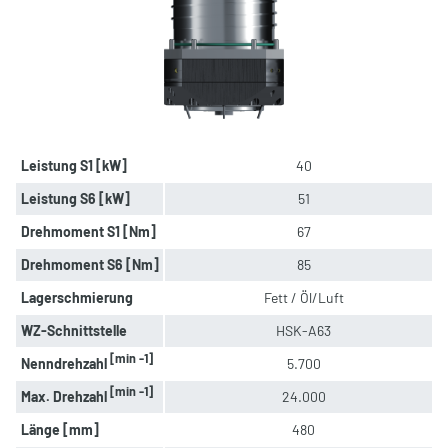
Leistung S1 [kW]
40
Leistung S6 [kW]
51
Drehmoment S1 [Nm]
67
Drehmoment S6 [Nm]
85
Lagerschmierung
Fett / Öl/Luft
WZ-Schnittstelle
HSK-A63
[min -1]
Nenndrehzahl
5.700
[min -1]
Max. Drehzahl
24.000
Länge [mm]
480