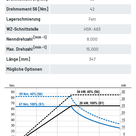
Drehmoment S6 [Nm]
42
Lagerschmierung
Fett
WZ-Schnittstelle
HSK-A63
[min -1]
Nenndrehzahl
8.000
[min -1]
Max. Drehzahl
15.000
Länge [mm]
347
Mögliche Optionen