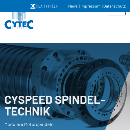
DE
EN
FR
ZH
News
Impressum
Datenschutz
CYSPEED SPINDEL­
TECHNIK
Modulare Motorspindeln