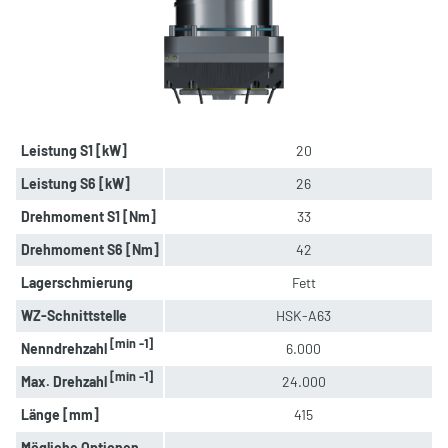
Leistung S1 [kW]
20
Leistung S6 [kW]
26
Drehmoment S1 [Nm]
33
Drehmoment S6 [Nm]
42
Lagerschmierung
Fett
WZ-Schnittstelle
HSK-A63
[min -1]
Nenndrehzahl
6.000
[min -1]
Max. Drehzahl
24.000
Länge [mm]
415
Mögliche Optionen