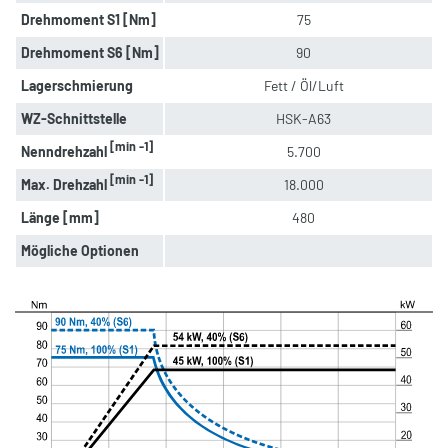
Drehmoment S1 [Nm]
75
Drehmoment S6 [Nm]
90
Lagerschmierung
Fett / Öl/Luft
WZ-Schnittstelle
HSK-A63
[min -1]
Nenndrehzahl
5.700
[min -1]
Max. Drehzahl
18.000
Länge [mm]
480
Mögliche Optionen