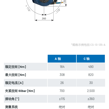
*规格示例包括 CS-13-135-A
A 轴
C 轴
额定扭矩 [Nm]
164
490
最大扭矩 [Nm]
308
820
额定电流 [A]
26
30
夹紧扭矩 60bar [Nm]
700
2,500
摆动角 [°]
±115
±360
测量系统
绝对
绝对