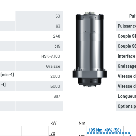
50
Pui
63
Puissanc
248
Couple S
315
Couple S
HSK-A100
Interface 
Graisse
Graissage
[min -1]
e
2000
Vitesse d
 -1]
15000
Vitesse d
697
Longueu
Options p