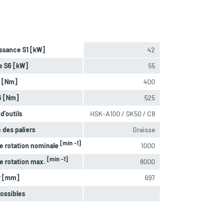
ssance S1 [kW]
42
e S6 [kW]
55
1 [Nm]
400
6 [Nm]
525
d’outils
HSK-A100 / SK50 / C8
 des paliers
Graisse
[min -1]
e rotation nominale
1000
[min -1]
e rotation max.
8000
r [mm]
697
ossibles