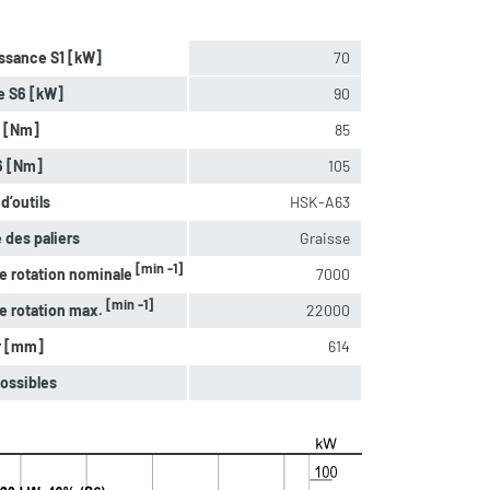
ssance S1 [kW]
70
e S6 [kW]
90
1 [Nm]
85
6 [Nm]
105
d’outils
HSK-A63
 des paliers
Graisse
[min -1]
e rotation nominale
7000
[min -1]
e rotation max.
22000
r [mm]
614
ossibles