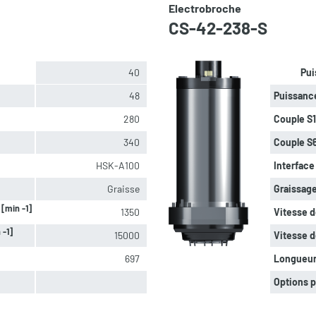
Electrobroche
CS-42-238-S
40
Pui
48
Puissanc
280
Couple S
340
Couple S
HSK-A100
Interface 
Graisse
Graissage
[min -1]
e
1350
Vitesse d
 -1]
15000
Vitesse d
697
Longueu
Options p