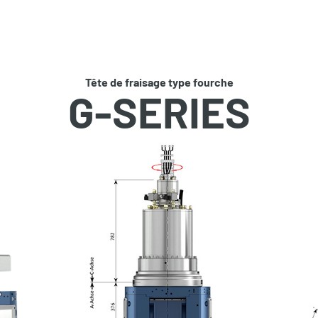
Tête de fraisage type fourche
G-SERIES