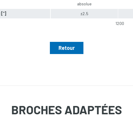
absolue
 ["]
±2.5
1200
Retour
BROCHES ADAPTÉES