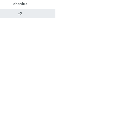
absolue
±2