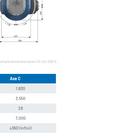
emple d’exécution avec CS-40-238-S
Axe C
1,830
3,550
29
7,000
±360 (infini)