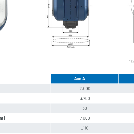
*Ex
Axe A
2,000
3,700
30
Nm]
7,000
±110